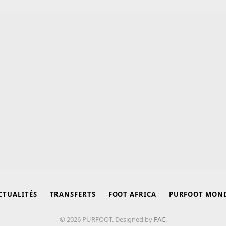
CTUALITÉS
TRANSFERTS
FOOT AFRICA
PURFOOT MON
© 2026 PURFOOT. Designed by
PAC
.