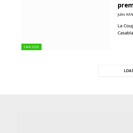
prem
Jules KA
La Coup
Casabla
CAN 2025
LOA