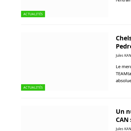
ACTUALITÉS
Chel
Pedr
Jules KA
Le merc
TEAMtal
absolu
ACTUALITÉS
Un nu
CAN 
Jules KA