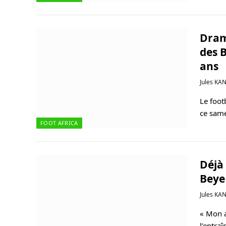
Dram
des 
ans
Jules KA
Le foot
ce same
FOOT AFRICA
Déjà
Beye
Jules KA
« Mon a
l’entra