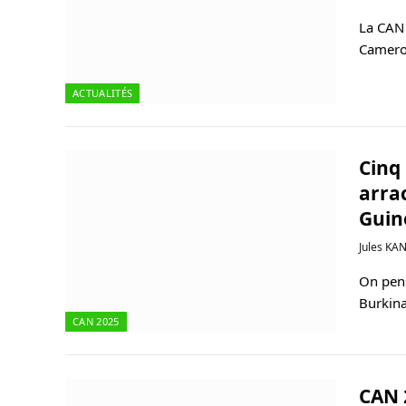
La CAN 
Camerou
ACTUALITÉS
Cinq 
arrac
Guin
Jules KA
On pens
Burkina
CAN 2025
CAN 