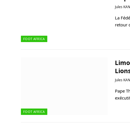
Jules KA
La Fédér
retour 
FOOT AFRICA
Limog
Lion
Jules KA
Pape Th
exécuti
FOOT AFRICA