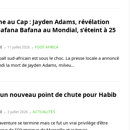
e au Cap : Jayden Adams, révélation
Bafana Bafana au Mondial, s’éteint à 25
NE
11 juillet 2026
FOOT AFRICA
ball sud-africain est sous le choc. La presse locale a annoncé
di la mort de Jayden Adams, milieu…
 un nouveau point de chute pour Habib
NE
3 juillet 2026
ACTUALITÉS
venture se termine mais ce fut un vrai privilège d’être
îneur de l’Olympique de Marseille et je tenais…