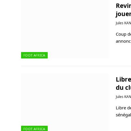
Revir
joue
Jules KA
Coup de
annoncé
FOOT AFRICA
Libr
du c
Jules KA
Libre d
sénégal
FOOT AFRICA