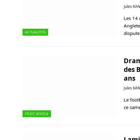
Jules KA
Les 14 
Anglete
ACTUALITÉS
disput
Dram
des 
ans
Jules KA
Le foot
ce same
FOOT AFRICA
Lami