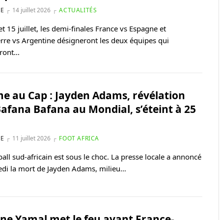
NE
14 juillet 2026
ACTUALITÉS
et 15 juillet, les demi-finales France vs Espagne et
rre vs Argentine désigneront les deux équipes qui
eront…
e au Cap : Jayden Adams, révélation
Bafana Bafana au Mondial, s’éteint à 25
NE
11 juillet 2026
FOOT AFRICA
ball sud-africain est sous le choc. La presse locale a annoncé
di la mort de Jayden Adams, milieu…
ne Yamal met le feu avant France-