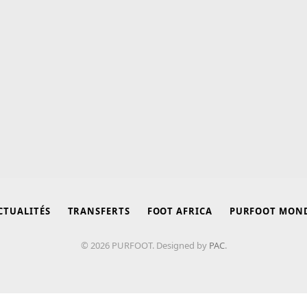
CTUALITÉS
TRANSFERTS
FOOT AFRICA
PURFOOT MON
© 2026 PURFOOT. Designed by
PAC
.