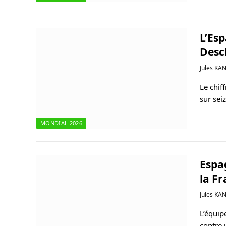
L’Es
Des
Jules KA
Le chif
sur sei
MONDIAL 2026
Espa
la Fr
Jules KA
L’équip
contre 