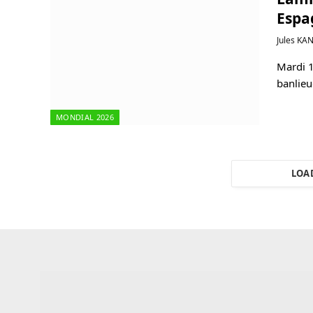
Espag
Jules KA
Mardi 1
banlieu
MONDIAL 2026
LOA