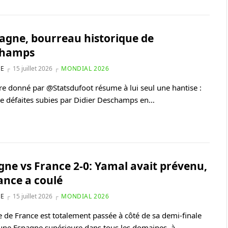
pagne, bourreau historique de
champs
NE
15 juillet 2026
MONDIAL 2026
fre donné par @Statsdufoot résume à lui seul une hantise :
ze défaites subies par Didier Deschamps en…
gne vs France 2-0: Yamal avait prévenu,
ance a coulé
NE
15 juillet 2026
MONDIAL 2026
e de France est totalement passée à côté de sa demi-finale
une Espagne supérieure dans tous les domaines, à…