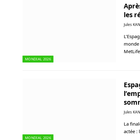
Après
les 
Jules KA
L’Espag
monde 
MetLif
MONDIAL 2026
Espa
l’em
som
Jules KA
La fina
actée :
MONDIAL 2026