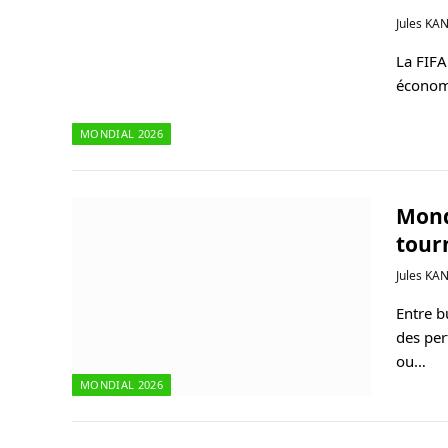
Jules KA
La FIFA
économ
MONDIAL 2026
Mondi
tour
Jules KA
Entre b
des pe
ou…
MONDIAL 2026