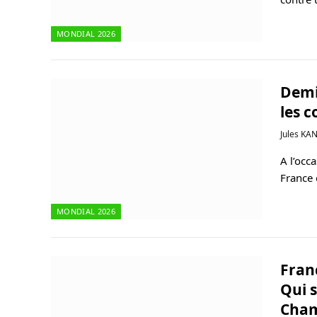
MONDIAL 2026
Demi
les 
Jules KA
A l’occ
France 
MONDIAL 2026
Fran
Qui s
Cham