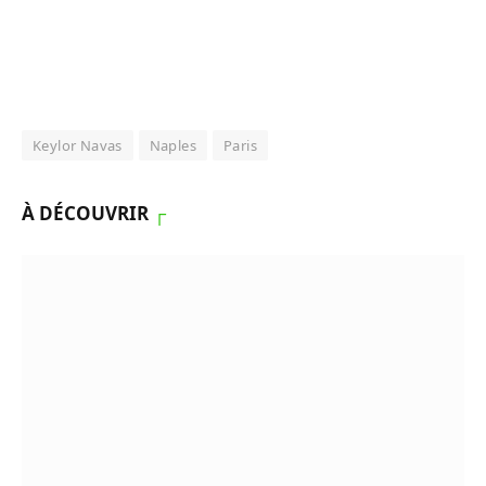
Keylor Navas
Naples
Paris
À DÉCOUVRIR
┌