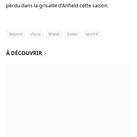
perdu dans la grisaille d’Anfield cette saison.
Bayern
choix
Mané
Sadio
sportif
À DÉCOUVRIR
┌