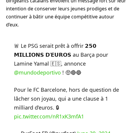
dirigeants catalans envoient un message fort sur leur
intention de conserver leurs jeunes prodiges et de
continuer à bâtir une équipe compétitive autour
d’eux.
🚨 Le PSG serait prêt à offrir 𝟮𝟱𝟬
𝗠𝗜𝗟𝗟𝗜𝗢𝗡𝗦 𝗗’𝗘𝗨𝗥𝗢𝗦 au Barça pour
Lamine Yamal 🇪🇸, annonce
@mundodeportivo
! 🤑🔴🔵
Pour le FC Barcelone, hors de question de
lâcher son joyau, qui a une clause à 1
milliard d’euros. 🔒
pic.twitter.com/nR1xK3mfA1