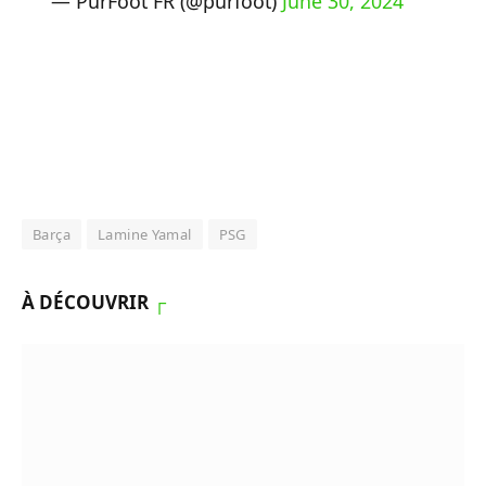
— PurFoot FR (@purfoot)
June 30, 2024
Barça
Lamine Yamal
PSG
À DÉCOUVRIR
┌