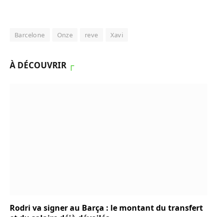
Barcelone
Onze
reve
Xavi
À DÉCOUVRIR
┌
Rodri va signer au Barça : le montant du transfert