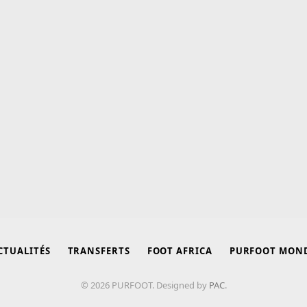
CTUALITÉS
TRANSFERTS
FOOT AFRICA
PURFOOT MON
© 2026 PURFOOT. Designed by
PAC
.