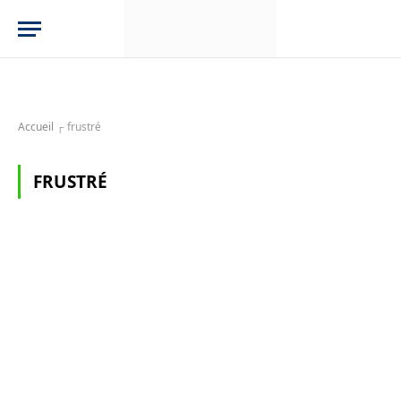
Accueil
┌
frustré
FRUSTRÉ