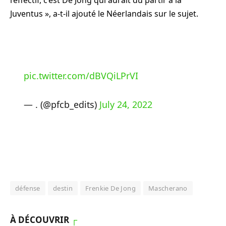
Juventus », a-t-il ajouté le Néerlandais sur le sujet.
pic.twitter.com/dBVQiLPrVI
— . (@pfcb_edits)
July 24, 2022
défense
destin
Frenkie De Jong
Mascherano
À DÉCOUVRIR
┌