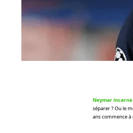
Neymar incarne 
séparer ? Ou le me
ans commence à exp