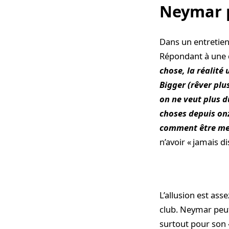
Neymar p
Dans un entretien 
Répondant à une qu
chose, la réalité
Bigger (rêver plu
on ne veut plus du
choses depuis on
comment être me
n’avoir « jamais d
L’allusion est as
club. Neymar peut 
surtout pour son