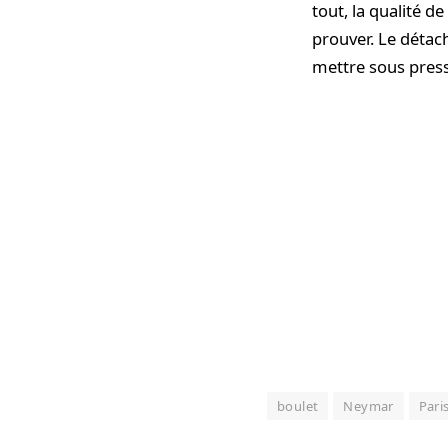
tout, la qualité d
prouver. Le détach
mettre sous press
boulet
Neymar
Pari