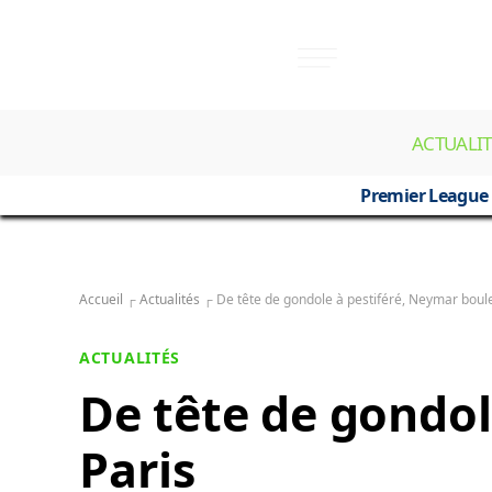
ACTUALIT
Premier League
Accueil
┌
Actualités
┌
De tête de gondole à pestiféré, Neymar boule
ACTUALITÉS
De tête de gondol
Paris