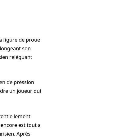
la figure de proue
rolongeant son
sien reléguant
yen de pression
ndre un joueur qui
tentiellement
 encore est tout a
arisien. Après