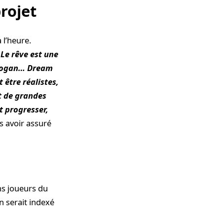
rojet
 l’heure.
«
Le rêve est une
 slogan… Dream
 être réalistes,
it de grandes
 progresser,
s avoir assuré
ns joueurs du
n serait indexé