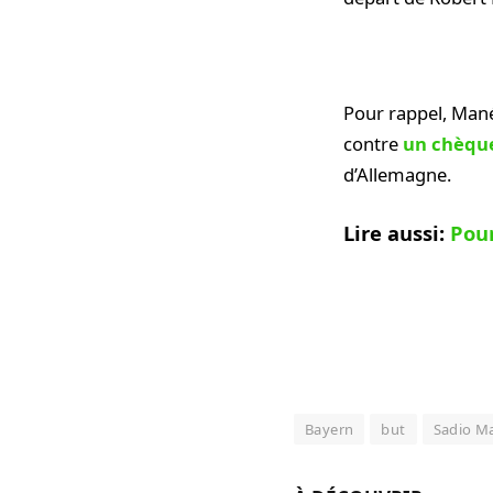
Pour rappel, Mané
contre
un chèque
d’Allemagne.
Lire aussi:
Pour
Bayern
but
Sadio M