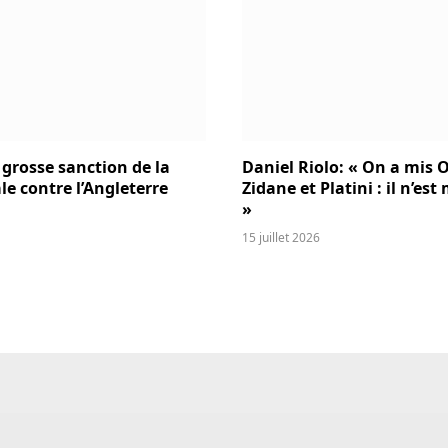
 grosse sanction de la
Daniel Riolo: « On a mis O
le contre l’Angleterre
Zidane et Platini : il n’es
»
15 juillet 2026