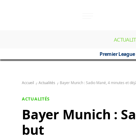
ACTUALIT
Premier League
Accueil
┌
Actualités
┌
Bayer Munich : Sadio Mané, 4 minutes et déj
ACTUALITÉS
Bayer Munich : Sa
but