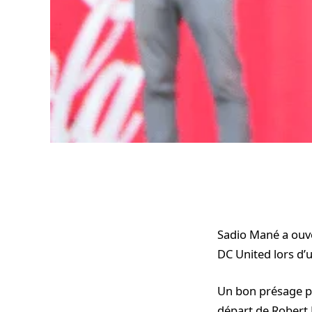
Sadio Mané a ouve
DC United lors d’
Un bon présage po
départ de Robert