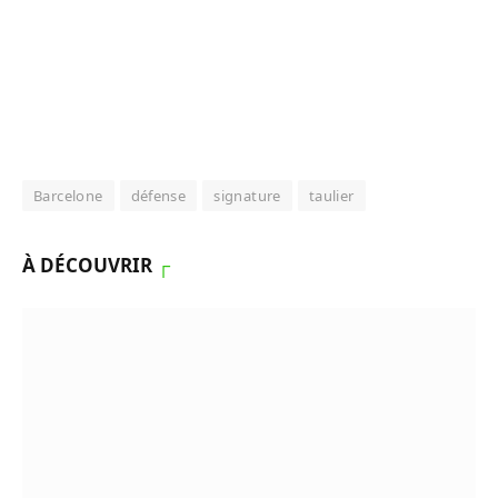
Barcelone
défense
signature
taulier
À DÉCOUVRIR
┌