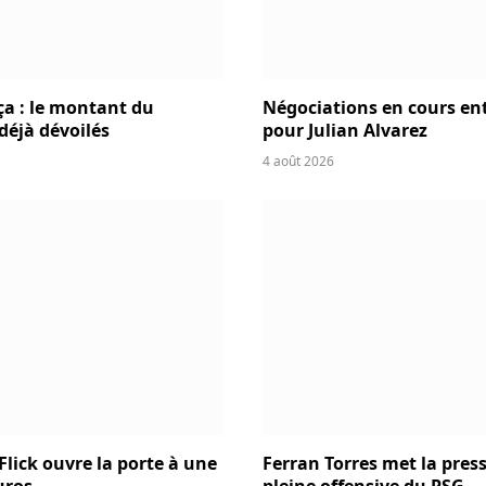
ça : le montant du
Négociations en cours entr
 déjà dévoilés
pour Julian Alvarez
4 août 2026
Flick ouvre la porte à une
Ferran Torres met la press