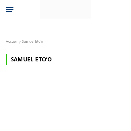
Accueil
┌
Samuel Eto'o
SAMUEL ETO’O