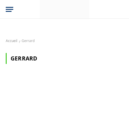
Accueil
┌
Gerrard
GERRARD