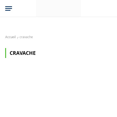
Accueil
┌
cravache
CRAVACHE