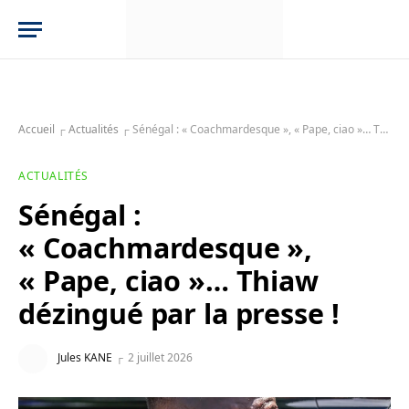
Accueil
┌
Actualités
┌
Sénégal : « Coachmardesque », « Pape, ciao »… Thiaw dézingué par la presse !
ACTUALITÉS
Sénégal :
« Coachmardesque »,
« Pape, ciao »… Thiaw
dézingué par la presse !
Jules KANE
2 juillet 2026