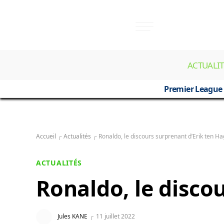
ACTUALIT
Premier League
Accueil
┌
Actualités
┌
Ronaldo, le discours surprenant d’Erik ten Ha
ACTUALITÉS
Ronaldo, le disco
Jules KANE
11 juillet 2022