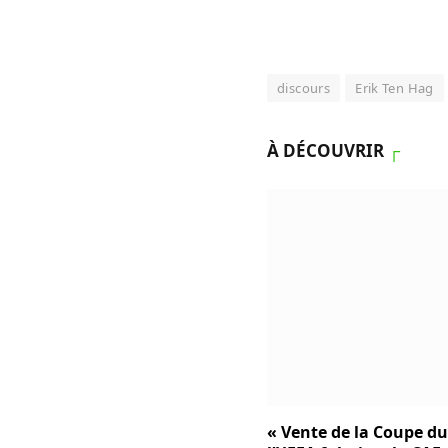
discours
Erik Ten Hag
À DÉCOUVRIR
┌
« Vente de la Coupe d