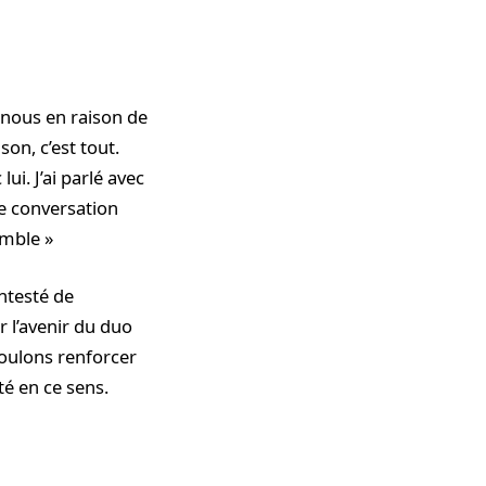
ec nous en raison de
on, c’est tout.
ui. J’ai parlé avec
ne conversation
emble »
ntesté de
r l’avenir du duo
oulons renforcer
té en ce sens.