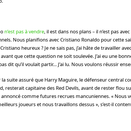
b.
do
n’est pas à vendre
, il est dans nos plans – il n’est pas av
els. Nous planifions avec Cristiano Ronaldo pour cette sais
stiano heureux ? Je ne sais pas, j’ai hâte de travailler avec l
 avant que cette question ne soit soulevée. J’ai eu une bon
 pas dit qu’il voulait partir… J’ai lu. Nous voulons réussir ens
r la suite assuré que Harry Maguire, le défenseur central co
 resterait capitaine des Red Devils, avant de rester flou su
n, annoncé comme futures recrues mancuniennes. « Nous v
meilleurs joueurs et nous travaillons dessus », s’est-il conten