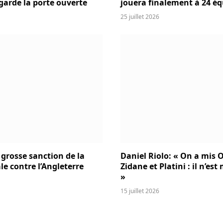
 garde la porte ouverte
jouera finalement à 24 éq
25 juillet 2026
 grosse sanction de la
Daniel Riolo: « On a mis O
le contre l’Angleterre
Zidane et Platini : il n’es
»
15 juillet 2026