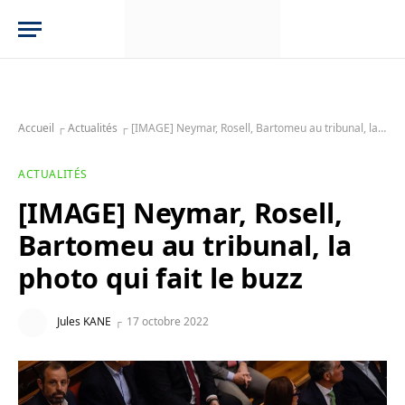
Accueil
┌
Actualités
┌
[IMAGE] Neymar, Rosell, Bartomeu au tribunal, la photo qui fait le buzz
ACTUALITÉS
[IMAGE] Neymar, Rosell,
Bartomeu au tribunal, la
photo qui fait le buzz
Jules KANE
17 octobre 2022