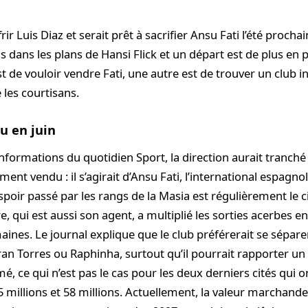
rir Luis Diaz et serait prêt à sacrifier Ansu Fati l’été procha
s dans les plans de Hansi Flick et un départ est de plus en 
 de vouloir vendre Fati, une autre est de trouver un club i
é les courtisans.
u en juin
 informations du quotidien Sport, la direction aurait tranché 
ment vendu : il s’agirait d’Ansu Fati, l’international espagno
espoir passé par les rangs de la Masia est régulièrement le
e, qui est aussi son agent, a multiplié les sorties acerbes en
ines. Le journal explique que le club préférerait se sépare
ran Torres ou Raphinha, surtout qu’il pourrait rapporter u
rmé, ce qui n’est pas le cas pour les deux derniers cités qui 
 millions et 58 millions. Actuellement, la valeur marchande 