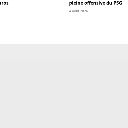
uros
pleine offensive du PSG
4 août 2026