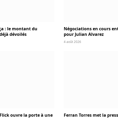
ça : le montant du
Négociations en cours entr
 déjà dévoilés
pour Julian Alvarez
4 août 2026
Flick ouvre la porte à une
Ferran Torres met la press