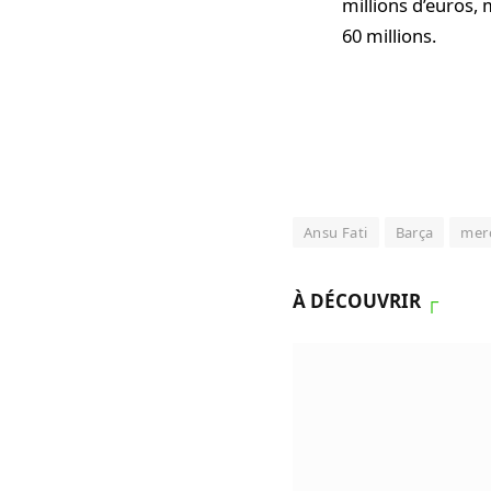
millions d’euros, 
60 millions.
Ansu Fati
Barça
mer
À DÉCOUVRIR
┌