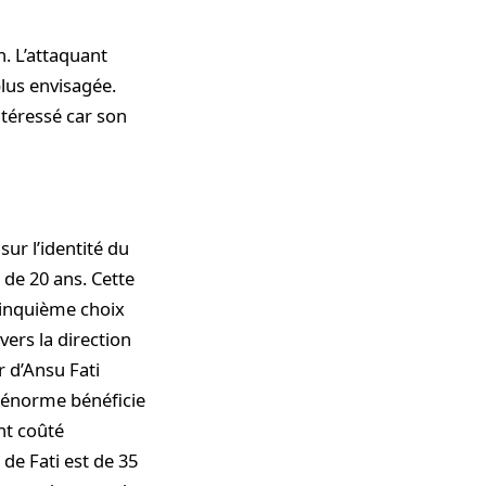
in. L’attaquant
plus envisagée.
ntéressé car son
sur l’identité du
l de 20 ans. Cette
 cinquième choix
vers la direction
r d’Ansu Fati
n énorme bénéficie
ont coûté
de Fati est de 35