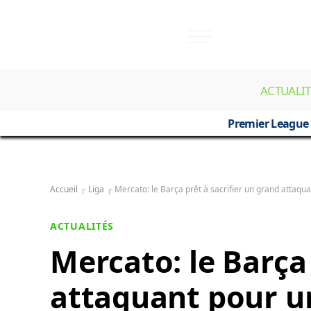
ACTUALIT
Premier League
Accueil
┌
Liga
┌
Mercato: le Barça prêt à sacrifier un grand attaqua
ACTUALITÉS
Mercato: le Barça 
attaquant pour un