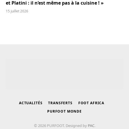
et Platini : il n’est même pas à la cuisine ! »
15 juillet 2026
ACTUALITÉS
TRANSFERTS
FOOT AFRICA
PURFOOT MONDE
© 2026 PURFOOT. Designed by
PAC
.