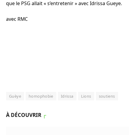
que le PSG allait « s’entretenir » avec Idrissa Gueye.
avec RMC
Guèye
homophobie
Idrissa
Lions
soutiens
À DÉCOUVRIR
┌