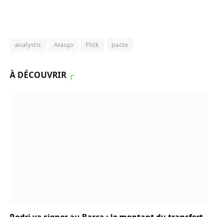
analystic
Araujo
Flick
pacte
À DÉCOUVRIR
┌