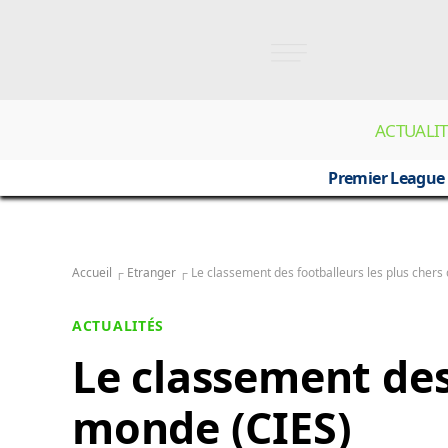
ACTUALIT
Premier League
Accueil
┌
Etranger
┌
Le classement des footballeurs les plus chers
ACTUALITÉS
Le classement des
monde (CIES)