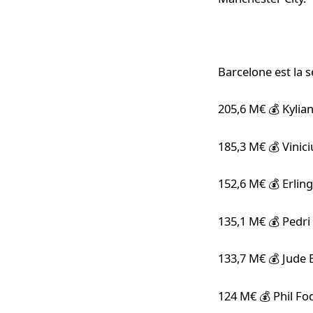
Barcelone est la 
205,6 M€ 💰 Kyli
185,3 M€ 💰 Vinici
152,6 M€ 💰 Erlin
135,1 M€ 💰 Pedri
133,7 M€ 💰 Jude Belling
124 M€ 💰 Phil Foden 🏴󠁧