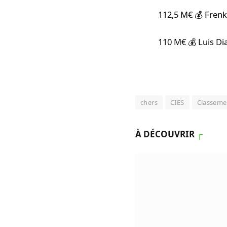
112,5 M€ 💰 Frenk
110 M€ 💰 Luis Di
chers
CIES
Classeme
À DÉCOUVRIR
┌