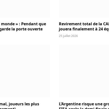
u monde » : Pendant que
Revirement total de la CAF
 garde la porte ouverte
jouera finalement à 24 éq
25 juillet 2026
mal, joueurs les plus
L’Argentine risque une gr
assement)
FIFA après la demi-finale 