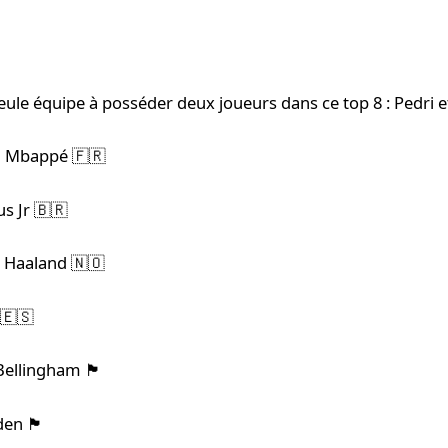
seule équipe à posséder deux joueurs dans ce top 8 : Pedri e
an Mbappé 🇫🇷
us Jr 🇧🇷
g Haaland 🇳🇴
 🇪🇸
ham 🏴󠁧󠁢󠁥󠁮󠁧󠁿
󠁥󠁮󠁧󠁿