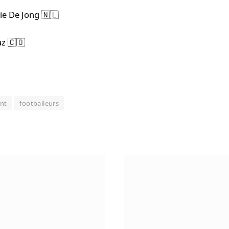
ie De Jong 🇳🇱
az 🇨🇴
nt
footballeurs