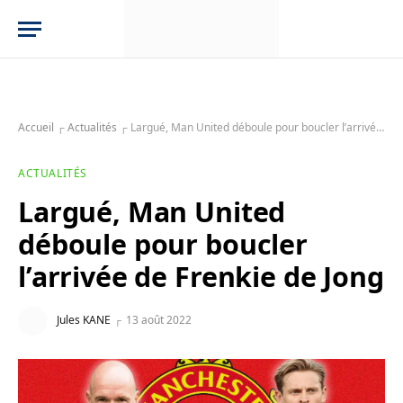
Accueil
┌
Actualités
┌
Largué, Man United déboule pour boucler l’arrivée de Frenkie de Jong
ACTUALITÉS
Largué, Man United
déboule pour boucler
l’arrivée de Frenkie de Jong
Jules KANE
13 août 2022