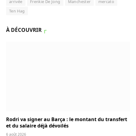
arrivée
Frenkie De Jong
Manchester
mercato
Ten Hag
À DÉCOUVRIR
┌
Rodri va signer au Barça : le montant du transfert
et du salaire déjà dévoilés
6 août 2026