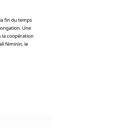
la fin du temps
longation. Une
s la coopération
ll féminin, le