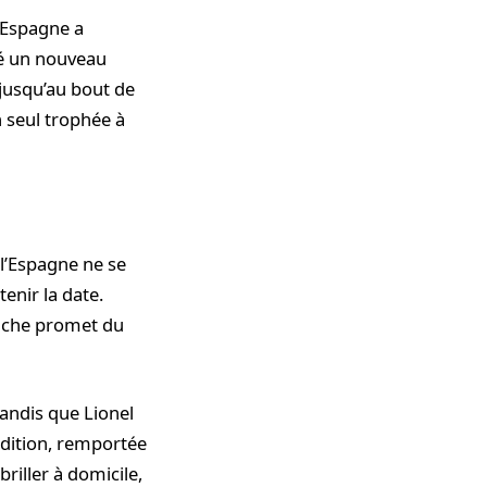
L’Espagne a
hé un nouveau
jusqu’au bout de
n seul trophée à
i l’Espagne ne se
tenir la date.
ffiche promet du
tandis que Lionel
édition, remportée
briller à domicile,