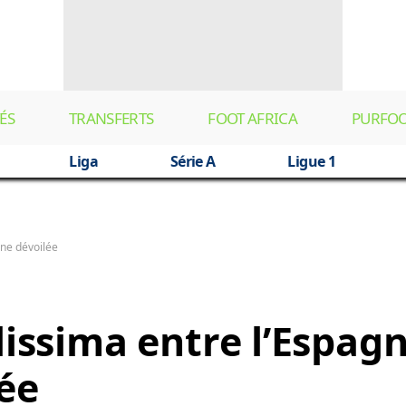
ÉS
TRANSFERTS
FOOT AFRICA
PURFO
Liga
Série A
Ligue 1
ine dévoilée
lissima entre l’Espag
lée