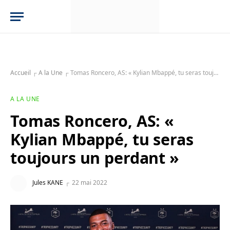
Accueil
┌
A la Une
┌
Tomas Roncero, AS: « Kylian Mbappé, tu seras toujours un perdant »
A LA UNE
Tomas Roncero, AS: «
Kylian Mbappé, tu seras
toujours un perdant »
Jules KANE
22 mai 2022