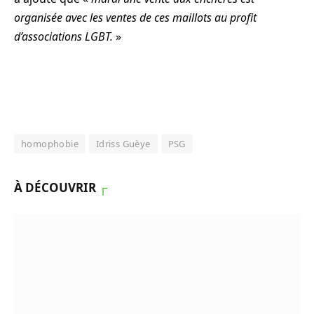
organisée avec les ventes de ces maillots au profit
d’associations LGBT
.
»
homophobie
Idriss Guèye
PSG
À DÉCOUVRIR
┌