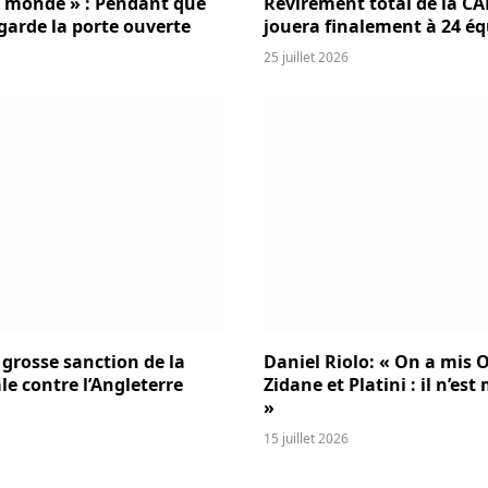
u monde » : Pendant que
Revirement total de la CAF
 garde la porte ouverte
jouera finalement à 24 éq
25 juillet 2026
 grosse sanction de la
Daniel Riolo: « On a mis O
le contre l’Angleterre
Zidane et Platini : il n’es
»
15 juillet 2026