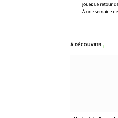
jouer. Le retour d
À une semaine de c
À DÉCOUVRIR
┌