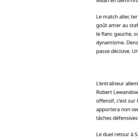
Milan en demi-fin
Le match aller, t
goût amer au staff
le flanc gauche, 
dynamisme. Denzel
passe décisive. Un
L’entraîneur alle
Robert Lewandowsk
offensif, c’est sur
apportera non seu
tâches défensives,
Le duel retour à Sa