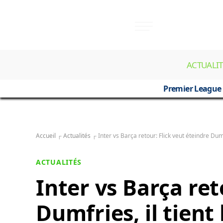
ACTUALIT
Premier League
Accueil
┌
Actualités
┌
Inter vs Barça retour: Flick veut éteindre Dumfr
ACTUALITÉS
Inter vs Barça ret
Dumfries, il tient 