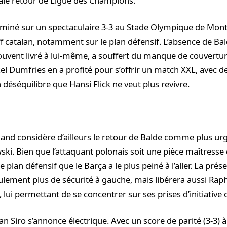
ale retour de Ligue des Champions.
erminé sur un spectaculaire 3-3 au Stade Olympique de Montj
 catalan, notamment sur le plan défensif. L’absence de Bald
souvent livré à lui-même, a souffert du manque de couvertur
 Dumfries en a profité pour s’offrir un match XXL, avec d
 déséquilibre que Hansi Flick ne veut plus revivre.
mand considère d’ailleurs le retour de Balde comme plus urg
i. Bien que l’attaquant polonais soit une pièce maîtresse
 le plan défensif que le Barça a le plus peiné à l’aller. La pré
lement plus de sécurité à gauche, mais libérera aussi Rap
 lui permettant de se concentrer sur ses prises d’initiative 
n Siro s’annonce électrique. Avec un score de parité (3-3) à l’