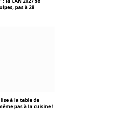
 : la CAN 2027 se
uipes, pas à 28
lise à la table de
t même pas à la cuisine !