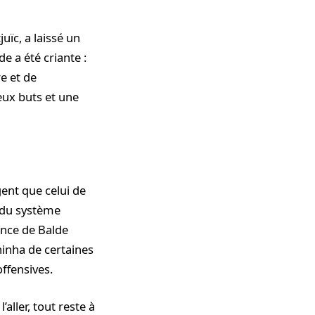
uïc, a laissé un
e a été criante :
e et de
eux buts et une
ent que celui de
 du système
sence de Balde
hinha de certaines
offensives.
aller, tout reste à