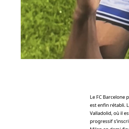
Le FC Barcelone po
est enfin rétabli.
Valladolid, où il 
progressif s’inscri