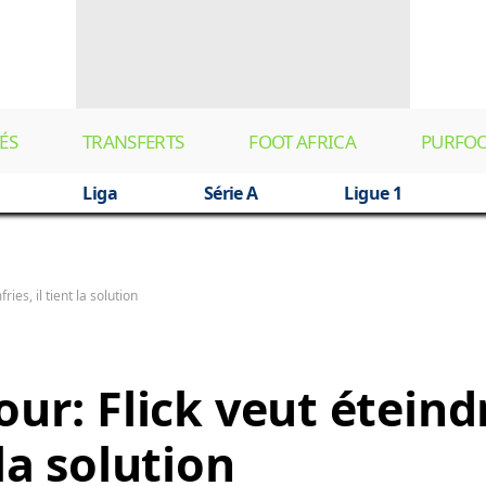
ÉS
TRANSFERTS
FOOT AFRICA
PURFO
Liga
Série A
Ligue 1
ies, il tient la solution
our: Flick veut éteind
la solution