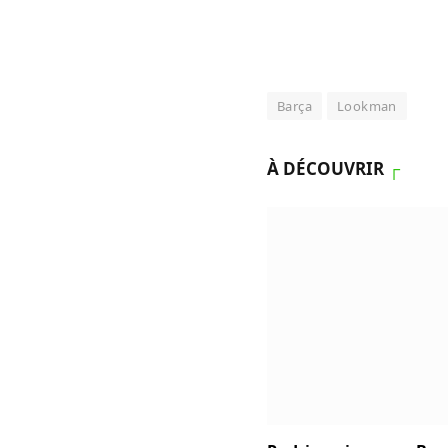
Barça
Lookman
À DÉCOUVRIR
┌