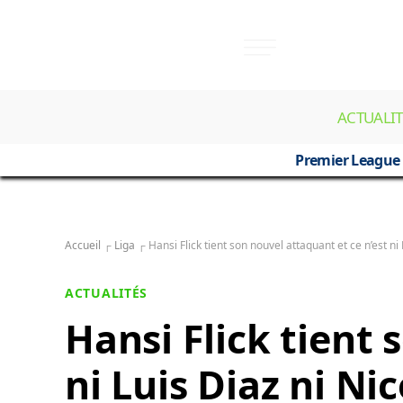
ACTUALIT
Premier League
Accueil
┌
Liga
┌
Hansi Flick tient son nouvel attaquant et ce n’est ni
ACTUALITÉS
Hansi Flick tient 
ni Luis Diaz ni Ni