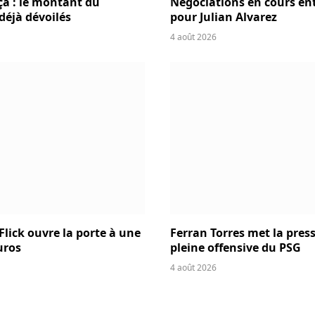
ça : le montant du
Négociations en cours entr
 déjà dévoilés
pour Julian Alvarez
4 août 2026
Flick ouvre la porte à une
Ferran Torres met la press
uros
pleine offensive du PSG
4 août 2026