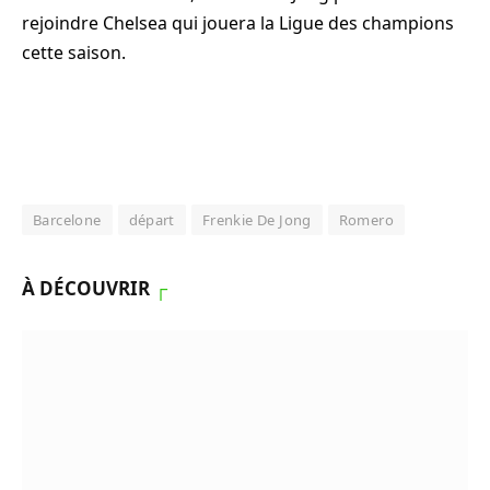
rejoindre Chelsea qui jouera la Ligue des champions
cette saison.
Barcelone
départ
Frenkie De Jong
Romero
À DÉCOUVRIR
┌