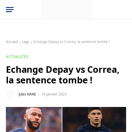
Accueil
┌
Liga
┌
Echange Depay vs Correa, la sentence tombe !
ACTUALITÉS
Echange Depay vs Correa,
la sentence tombe !
Jules KANE
16 janvier 2023