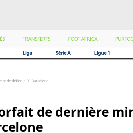
ÉS
TRANSFERTS
FOOT AFRICA
PURFO
Liga
Série A
Ligue 1
ant de défier le FC Barcelone
orfait de dernière mi
rcelone