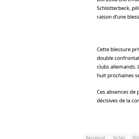
Schlotterbeck, pil
raison d’une bles
Cette blessure pr
double confrontati
clubs allemands. 
huit prochaines s
Ces absences de p
décisives de la c
Barcelone
forfait
Ni