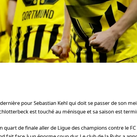
 dernière pour Sebastian Kehl qui doit se passer de son meil
chlotterbeck est touché au ménisque et sa saison est termi
n quart de finale aller de Ligue des champions contre le FC 
 fait face à un énorme coup dur. Le club de la Ruhr a an