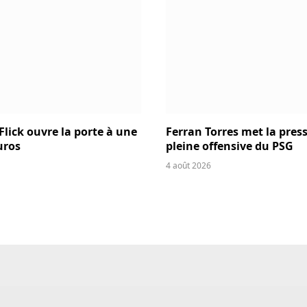
Flick ouvre la porte à une
Ferran Torres met la press
uros
pleine offensive du PSG
4 août 2026