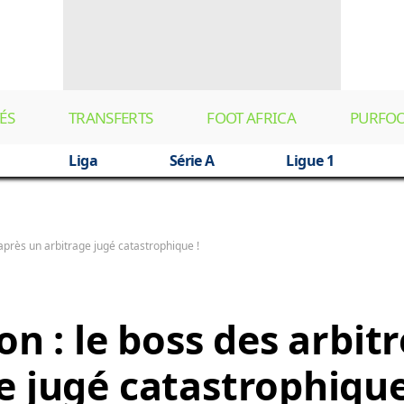
ÉS
TRANSFERTS
FOOT AFRICA
PURFO
Liga
Série A
Ligue 1
 après un arbitrage jugé catastrophique !
on : le boss des arbit
e jugé catastrophique