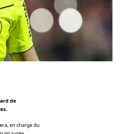
gard de
es.
uera, en charge du
 main jugée