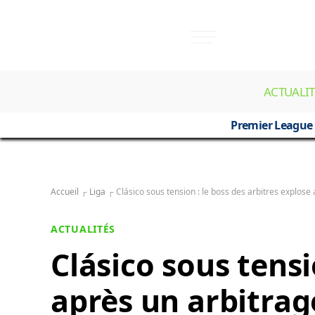
ACTUALIT
Premier League
Accueil
┌
Liga
┌
Clásico sous tension : le boss des arbitres explose
ACTUALITÉS
Clásico sous tensi
après un arbitrag