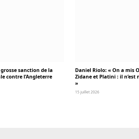
 grosse sanction de la
Daniel Riolo: « On a mis O
le contre l’Angleterre
Zidane et Platini : il n’es
»
15 juillet 2026