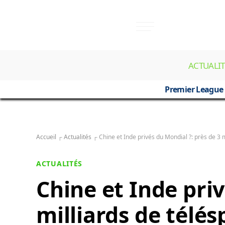
ACTUALIT
Premier League
Accueil
┌
Actualités
┌
Chine et Inde privés du Mondial ?: près de 3
ACTUALITÉS
Chine et Inde priv
milliards de télé