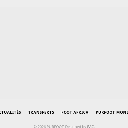
CTUALITÉS
TRANSFERTS
FOOT AFRICA
PURFOOT MON
© 2026 PURFOOT. Designed by
PAC
.