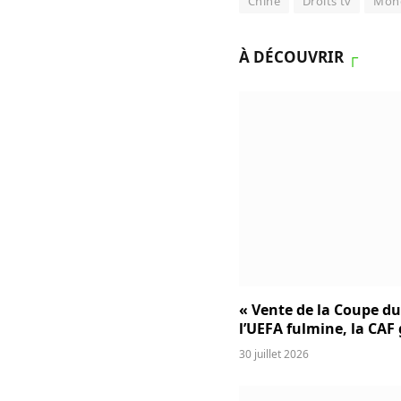
Chine
Droits tv
Mond
À DÉCOUVRIR
┌
« Vente de la Coupe d
l’UEFA fulmine, la CAF
30 juillet 2026