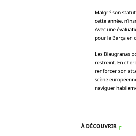
Malgré son statut 
cette année, n’ins
Avec une évaluatio
pour le Barça en 
Les Blaugranas pou
restreint. En cher
renforcer son atta
scène européenne.
naviguer habileme
À DÉCOUVRIR
┌