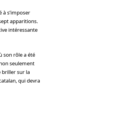
né à s’imposer
sept apparitions.
tive intéressante
ù son rôle a été
t non seulement
riller sur la
atalan, qui devra