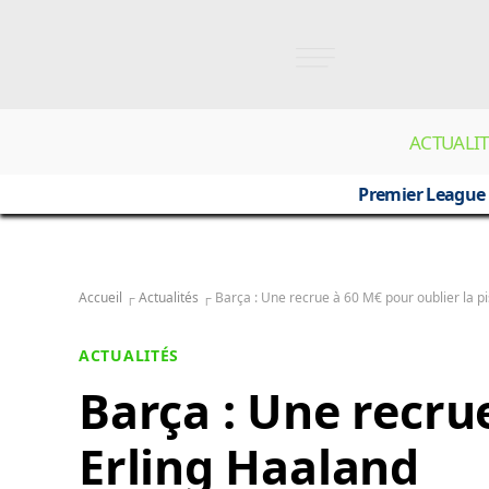
ACTUALIT
Premier League
Accueil
┌
Actualités
┌
Barça : Une recrue à 60 M€ pour oublier la p
ACTUALITÉS
Barça : Une recrue
Erling Haaland