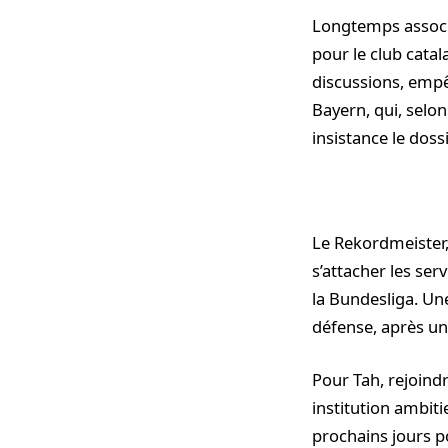
Longtemps associé
pour le club catal
discussions, empêc
Bayern, qui, selo
insistance le dossi
Le Rekordmeister,
s’attacher les se
la Bundesliga. Une
défense, après un
Pour Tah, rejoind
institution ambiti
prochains jours po