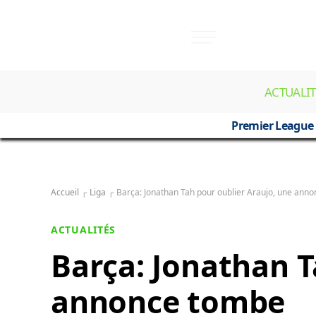
ACTUALIT
Premier League
Accueil
┌
Liga
┌
Barça: Jonathan Tah pour oublier Araujo, une ann
ACTUALITÉS
Barça: Jonathan T
annonce tombe