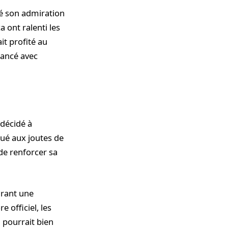
hé son admiration
a ont ralenti les
it profité au
lancé avec
 décidé à
tué aux joutes de
 de renforcer sa
grant une
 officiel, les
l pourrait bien