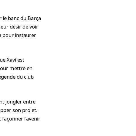
ur le banc du Barça
eur désir de voir
n pour instaurer
ue Xavi est
pour mettre en
 légende du club
nt jongler entre
opper son projet.
 façonner l’avenir