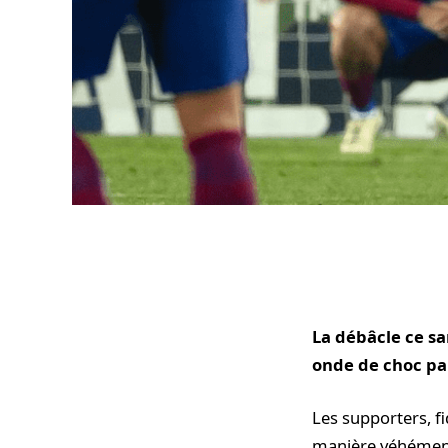
La débâcle ce sa
onde de choc par
Les supporters, f
manière véhémente