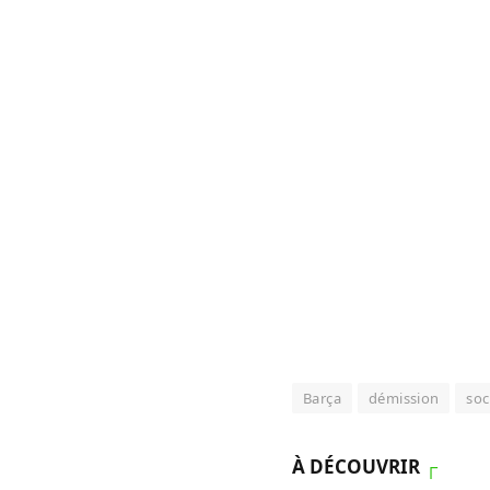
Barça
démission
soc
À DÉCOUVRIR
┌