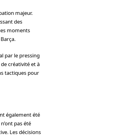
pation majeur.
issant des
r ces moments
 Barça.
al par le pressing
de créativité et à
ns tactiques pour
ont également été
 n’ont pas été
ive. Les décisions