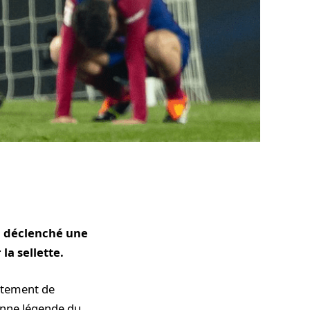
 a déclenché une
la sellette.
entement de
enne légende du