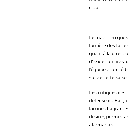
club.
Le match en questi
lumière des faill
quant à la directi
d’exiger un nivea
l’équipe a concéd
survie cette saiso
Les critiques des 
défense du Barça 
lacunes flagrantes
désirer, permettan
alarmante.