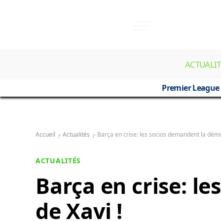
ACTUALIT
Premier League
Accueil
┌
Actualités
┌
Barça en crise: les socios demandent la démis
ACTUALITÉS
Barça en crise: l
de Xavi !