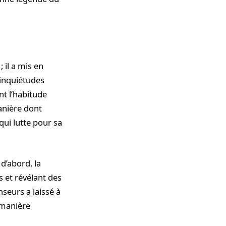
 il a mis en
 inquiétudes
nt l’habitude
anière dont
qui lutte pour sa
 d’abord, la
 et révélant des
nseurs a laissé à
e manière