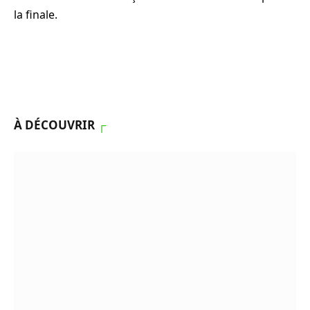
la finale.
À DÉCOUVRIR
┌