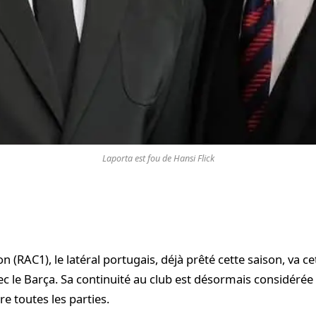
Laporta est fou de Hansi Flick
(RAC1), le latéral portugais, déjà prêté cette saison, va ce
ec le Barça. Sa continuité au club est désormais considér
e toutes les parties.