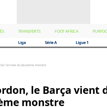
ÉS
TRANSFERTS
FOOT AFRICA
PURFO
Liga
Série A
Ligue 1
cler l’arrivée du deuxième monstre
don, le Barça vient 
xième monstre