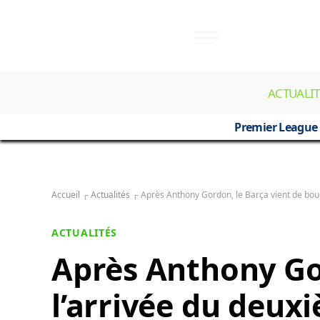
ACTUALIT
Premier League
Accueil
┌
Actualités
┌
Après Anthony Gordon, le Barça vient de bou
ACTUALITÉS
Après Anthony Gor
l’arrivée du deu