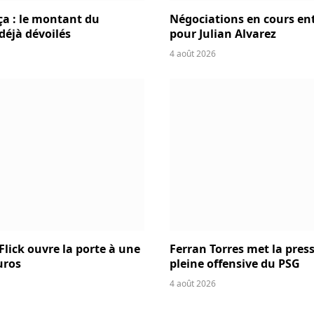
ça : le montant du
Négociations en cours entr
 déjà dévoilés
pour Julian Alvarez
4 août 2026
Flick ouvre la porte à une
Ferran Torres met la press
uros
pleine offensive du PSG
4 août 2026